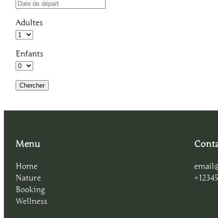
Adultes
Enfants
Menu
Conta
Home
email
Nature
+12345
Booking
Wellness