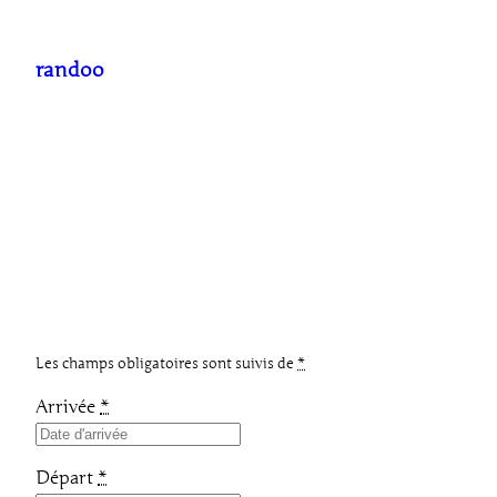
Aller
au
randoo
contenu
Les champs obligatoires sont suivis de
*
Arrivée
*
Départ
*