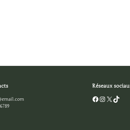
cts
Réseaux sociau
Facebook
Instagram
X
TikTok
@email.com
6789